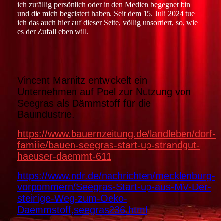
ich zufällig persönlich oder in den Medien begegnet bin
und die mich begeistert haben. Seit dem 15. Juli 2024 tue
ich das auch hier auf dieser Seite, völlig unsortiert, so, wie
es der Zufall eben will.
Vincent Marnitz entwickelt ein
Unternehmen auf Poel zur Nutzung von
Seegras als Dämmstoff für die
Bauindustrie.
https://www.bauernzeitung.de/landleben/dorf-
familie/bauen-seegras-start-up-strandgut-
haeuser-daemmt-611
https://www.ndr.de/nachrichten/mecklenburg-
vorpommern/Seegras-Start-up-aus-MV-Der-
steinige-Weg-zum-Oeko-
Daemmstoff,seegras236.html