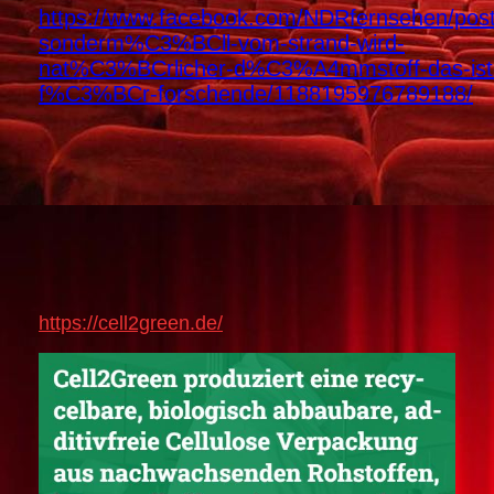
https://www.facebook.com/NDRfernsehen/post
sonderm%C3%BCll-vom-strand-wird-
nat%C3%BCrlicher-d%C3%A4mmstoff-das-ist
f%C3%BCr-forschende/1188195976789188/
https://cell2green.de/