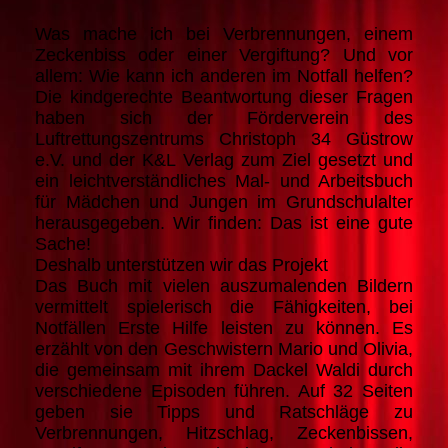
Was mache ich bei Verbrennungen, einem
Zeckenbiss oder einer Vergiftung? Und vor
allem: Wie kann ich anderen im Notfall helfen?
Die kindgerechte Beantwortung dieser Fragen
haben sich der Förderverein des
Luftrettungszentrums Christoph 34 Güstrow
e.V. und der K&L Verlag zum Ziel gesetzt und
ein leichtverständliches Mal- und Arbeitsbuch
für Mädchen und Jungen im Grundschulalter
herausgegeben. Wir finden: Das ist eine gute
Sache!
Deshalb unterstützen wir das Projekt
Das Buch mit vielen auszumalenden Bildern
vermittelt spielerisch die Fähigkeiten, bei
Notfällen Erste Hilfe leisten zu können. Es
erzählt von den Geschwistern Mario und Olivia,
die gemeinsam mit ihrem Dackel Waldi durch
verschiedene Episoden führen. Auf 32 Seiten
geben sie Tipps und Ratschläge zu
Verbrennungen, Hitzschlag, Zeckenbissen,