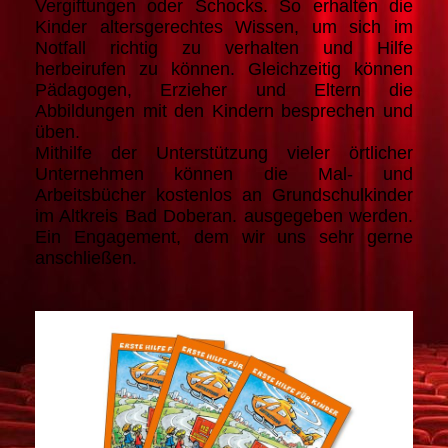
Vergiftungen oder Schocks. So erhalten die
Kinder altersgerechtes Wissen, um sich im
Notfall richtig zu verhalten und Hilfe
herbeirufen zu können. Gleichzeitig können
Pädagogen, Erzieher und Eltern die
Abbildungen mit den Kindern besprechen und
üben.
Mithilfe der Unterstützung vieler örtlicher
Unternehmen können die Mal- und
Arbeitsbücher kostenlos an Grundschulkinder
im Altkreis Bad Doberan. ausgegeben werden.
Ein Engagement, dem wir uns sehr gerne
anschließen.