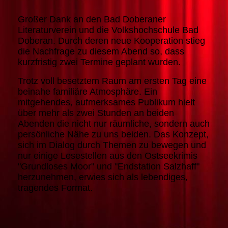
Großer Dank an den Bad Doberaner
Literaturverein und die Volkshochschule Bad
Doberan. Durch deren neue Kooperation stieg
die Nachfrage zu diesem Abend so, dass
kurzfristig zwei Termine geplant wurden.
Trotz voll besetztem Raum am ersten Tag eine
beinahe familiäre Atmosphäre. Ein
mitgehendes, aufmerksames Publikum hielt
über mehr als zwei Stunden an beiden
Abenden die nicht nur räumliche, sondern auch
persönliche Nähe zu uns beiden. Das Konzept,
sich im Dialog durch Themen zu bewegen und
nur einige Lesestellen aus den Ostseekrimis
"Grundloses Moor" und "Endstation Salzhaff"
herzunehmen, erwies sich als lebendiges,
tragendes Format.