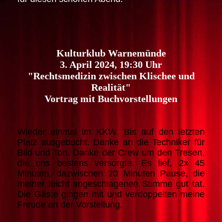
Kulturklub Warnemünde
3. April 2024, 19:30 Uhr
"Rechtsmedizin zwischen Klischee und
Realität"
Vortrag mit Buchvorstellungen
Wieder einmal im KKW. Bis auf den letzten
Platz ausgebucht. Danke an die Techniker für
Bild und Ton. Danke der Crew um den Tresen,
die uns bestens versorgte. Es lief, 2x 45
Minuten, dazwischen 20 Minuten Pause, die
meiner leicht angeschlagenen Stimme gut tat.
Die Gäste gingen mit und verdoppelten meine
Freude an der Vorstellung.