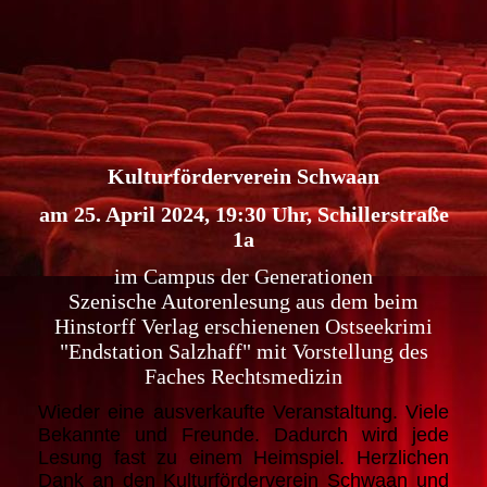
Kulturförderverein Schwaan
am 25. April 2024, 19:30 Uhr, Schillerstraße
1a
im Campus der Generationen
Szenische Autorenlesung aus dem beim
Hinstorff Verlag erschienenen Ostseekrimi
"Endstation Salzhaff" mit Vorstellung des
Faches Rechtsmedizin
Wieder eine ausverkaufte Veranstaltung. Viele
Bekannte und Freunde. Dadurch wird jede
Lesung fast zu einem Heimspiel. Herzlichen
Dank an den Kulturförderverein Schwaan und