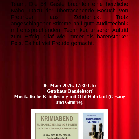
Team. Die 54 Gäste brachten eine herzliche
Nähe. Dazu der überraschende Besuch von
Freunden aus Zehdenick. Trotz
angeschlagener Stimme half gute Audiotechnik
mit entsprechendem Techniker, unseren Auftritt
zum Erfolg. Olaf wie immer als bärenstarker
Fels. Es hat viel Freude gemacht.
06. März 2026, 17:30 Uhr
Gutshaus Bandelstorf
Musikalische Krimilesung mit Olaf Hobrlant (Gesang
und Gitarre).