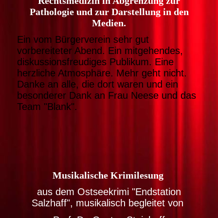
Rechtsmedizin in Abgrenzung zur
Pathologie und zur Darstellung in den
Medien.
Ein vom Bürgerverein sehr gut
vorbereiteter Abend. Ein mitgehendes,
diskussionsfreudiges Publikum. Eine
herzliche Atmosphäre. Mehr geht nicht.
Danke an alle, die dort waren und ein
besonderer Dank an Frau Neese und das
Team "Blank".
Musikalische Krimilesung
aus dem Ostseekrimi "Endstation
Salzhaff", musikalisch begleitet von