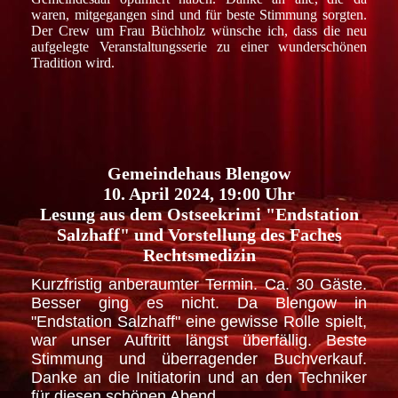
waren, mitgegangen sind und für beste Stimmung sorgten.
Der Crew um Frau Büchholz wünsche ich, dass die neu
aufgelegte Veranstaltungsserie zu einer wunderschönen
Tradition wird.
Gemeindehaus Blengow
10. April 2024, 19:00 Uhr
Lesung aus dem Ostseekrimi "Endstation
Salzhaff" und Vorstellung des Faches
Rechtsmedizin
Kurzfristig anberaumter Termin. Ca. 30 Gäste.
Besser ging es nicht. Da Blengow in
"Endstation Salzhaff" eine gewisse Rolle spielt,
war unser Auftritt längst überfällig. Beste
Stimmung und überragender Buchverkauf.
Danke an die Initiatorin und an den Techniker
für diesen schönen Abend.