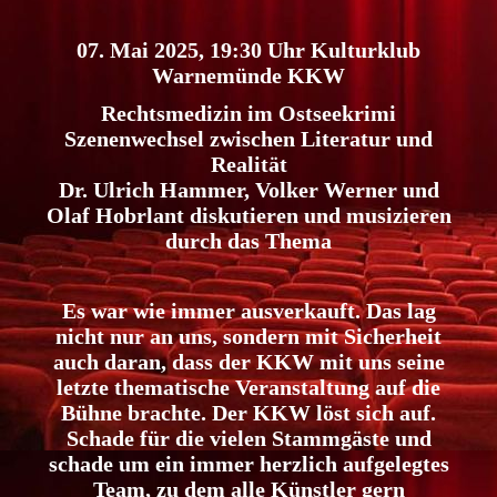
07. Mai 2025, 19:30 Uhr Kulturklub
Warnemünde KKW
Rechtsmedizin im Ostseekrimi
Szenenwechsel zwischen Literatur und
Realität
Dr. Ulrich Hammer, Volker Werner und
Olaf Hobrlant diskutieren und musizieren
durch das Thema
Es war wie immer ausverkauft. Das lag
nicht nur an uns, sondern mit Sicherheit
auch daran, dass der KKW mit uns seine
letzte thematische Veranstaltung auf die
Bühne brachte. Der KKW löst sich auf.
Schade für die vielen Stammgäste und
schade um ein immer herzlich aufgelegtes
Team, zu dem alle Künstler gern