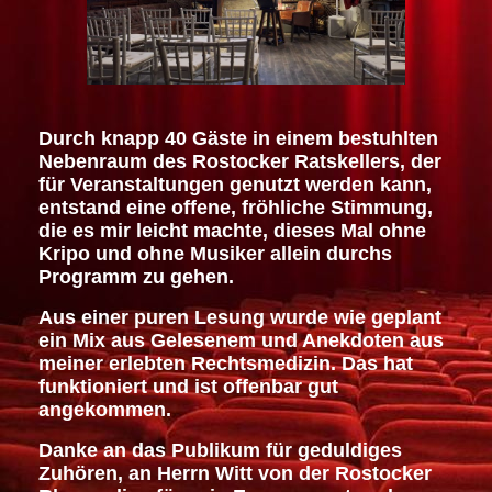
Durch knapp 40 Gäste in einem bestuhlten
Nebenraum des Rostocker Ratskellers, der
für Veranstaltungen genutzt werden kann,
entstand eine offene, fröhliche Stimmung,
die es mir leicht machte, dieses Mal ohne
Kripo und ohne Musiker allein durchs
Programm zu gehen.
Aus einer puren Lesung wurde wie geplant
ein Mix aus Gelesenem und Anekdoten aus
meiner erlebten Rechtsmedizin. Das hat
funktioniert und ist offenbar gut
angekommen.
Danke an das Publikum für geduldiges
Zuhören, an Herrn Witt von der Rostocker