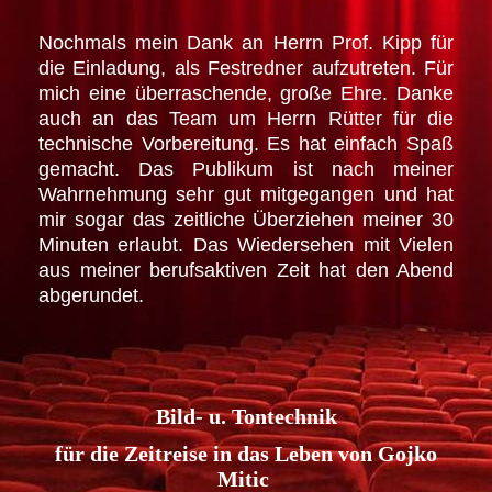
Nochmals mein Dank an Herrn Prof. Kipp für
die Einladung, als Festredner aufzutreten. Für
mich eine überraschende, große Ehre. Danke
auch an das Team um Herrn Rütter für die
technische Vorbereitung. Es hat einfach Spaß
gemacht. Das Publikum ist nach meiner
Wahrnehmung sehr gut mitgegangen und hat
mir sogar das zeitliche Überziehen meiner 30
Minuten erlaubt. Das Wiedersehen mit Vielen
aus meiner berufsaktiven Zeit hat den Abend
abgerundet.
Bild- u. Tontechnik
für die Zeitreise in das Leben von Gojko
Mitic