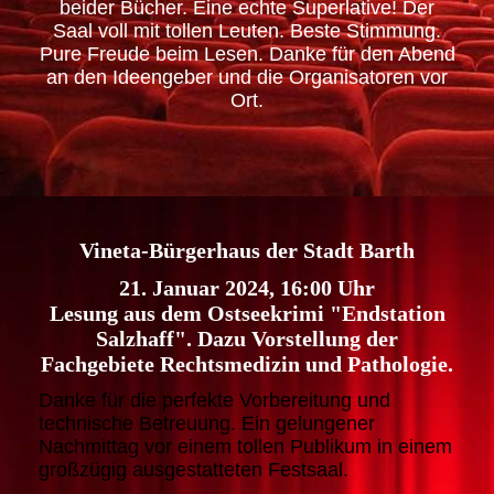
beider Bücher. Eine echte Superlative! Der
Saal voll mit tollen Leuten. Beste Stimmung.
Pure Freude beim Lesen. Danke für den Abend
an den Ideengeber und die Organisatoren vor
Ort.
Vineta-Bürgerhaus der Stadt Barth
21. Januar 2024, 16:00 Uhr
Lesung aus dem Ostseekrimi "Endstation
Salzhaff". Dazu Vorstellung der
Fachgebiete Rechtsmedizin und Pathologie.
Danke für die perfekte Vorbereitung und
technische Betreuung. Ein gelungener
Nachmittag vor einem tollen Publikum in einem
großzügig ausgestatteten Festsaal.