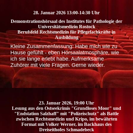
28. Januar 2026 13:00-14:30 Uhr
Demonstrationshörsaal des Institutes für Pathologie der
Universitätsmedizin Rostock
Berufsfeld Rechtsmedizin für Pflegefachkräfte in
Ausbildung
Kleine Zusammenfassung: Habe mich wie zu
Hause gefühlt - eben Hörsaalatmosphäre, wie
ich sie lange erlebt habe. Aufmerksame
Zuhörer mit viele Fragen. Gerne wieder.
23. Januar 2026, 19:00 Uhr
Lesung aus den Ostseekrimis "Grundloses Moor" und
"Endstation Salzhaff" mit "Polizeischutz" als Battle
zwischen Rechtsmedizin und Kripo, im bewährten
Format mit Volker Werner, im Backhaus des
Dreiseithofes Schmadebeck